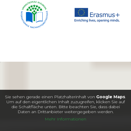
Sie sehen gerade einen Platzhalterinhalt von
Google Maps
.
Um auf den eigentlichen Inhalt zuzugreifen, klicken Sie auf
die Schaltfläche unten. Bitte beachten Sie, dass dabei
Daten an Drittanbieter weitergegeben werden.
Mehr Informationen