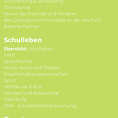
Schul­leitung & Verwal­tung
Eltern­beirat
Verein der Freunde und Förderer
des Gymnasiums Höchstadt an der Aisch e.V.
Externe Partner
Schul­leben
Übersicht:
Schulleben
MINT
Sprach­liches
Musik, Kunst und Theater
Gesell­schafts­wissen­schaften
Sport
Wahl­kurse & AGs
Fahrten und Aus­tausche
Ober­stufe
SMV – SchülerMitVerantwortung