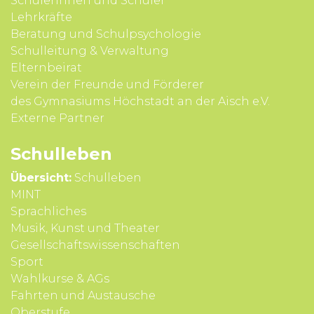
Schülerinnen und Schüler
Lehrkräfte
Beratung und Schul­psycho­logie
Schul­leitung & Verwal­tung
Eltern­beirat
Verein der Freunde und Förderer
des Gymnasiums Höchstadt an der Aisch e.V.
Externe Partner
Schul­leben
Übersicht:
Schulleben
MINT
Sprach­liches
Musik, Kunst und Theater
Gesell­schafts­wissen­schaften
Sport
Wahl­kurse & AGs
Fahrten und Aus­tausche
Ober­stufe