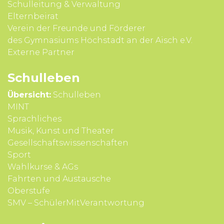
Schul­leitung & Verwal­tung
Eltern­beirat
Verein der Freunde und Förderer
des Gymnasiums Höchstadt an der Aisch e.V.
Externe Partner
Schul­leben
Übersicht:
Schulleben
MINT
Sprach­liches
Musik, Kunst und Theater
Gesell­schafts­wissen­schaften
Sport
Wahl­kurse & AGs
Fahrten und Aus­tausche
Ober­stufe
SMV – SchülerMitVerantwortung