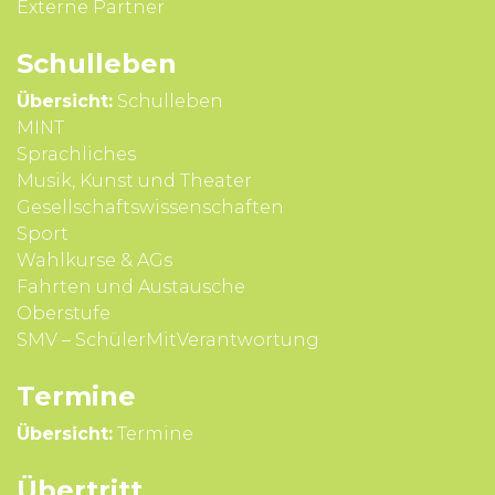
Externe Partner
Schul­leben
Übersicht:
Schulleben
MINT
Sprach­liches
Musik, Kunst und Theater
Gesell­schafts­wissen­schaften
Sport
Wahl­kurse & AGs
Fahrten und Aus­tausche
Ober­stufe
SMV – SchülerMitVerantwortung
Termine
Übersicht:
Termine
Übertritt