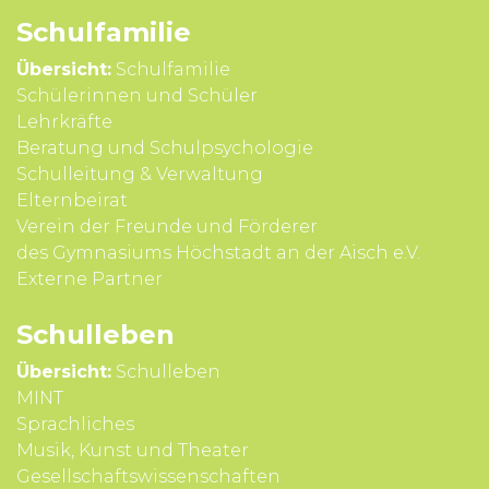
Schul­familie
Übersicht:
Schulfamilie
Schülerinnen und Schüler
Lehrkräfte
Beratung und Schul­psycho­logie
Schul­leitung & Verwal­tung
Eltern­beirat
Verein der Freunde und Förderer
des Gymnasiums Höchstadt an der Aisch e.V.
Externe Partner
Schul­leben
Übersicht:
Schulleben
MINT
Sprach­liches
Musik, Kunst und Theater
Gesell­schafts­wissen­schaften