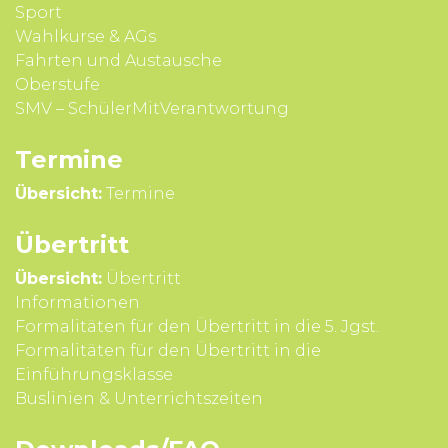
Sport
Wahl­kurse & AGs
Fahrten und Aus­tausche
Ober­stufe
SMV – SchülerMitVerantwortung
Termine
Übersicht:
Termine
Übertritt
Übersicht:
Übertritt
Infor­mationen
Formali­täten für den Über­tritt in die 5. Jgst.
Formali­täten für den Über­tritt in die
Einführungsklasse
Buslinien & Unterrichts­zeiten