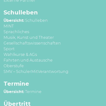
Externe Partner
Schul­leben
Übersicht:
Schulleben
MINT
Sprach­liches
Musik, Kunst und Theater
Gesell­schafts­wissen­schaften
Sport
Wahl­kurse & AGs
Fahrten und Aus­tausche
Ober­stufe
SMV – SchülerMitVerantwortung
Termine
Übersicht:
Termine
Übertritt