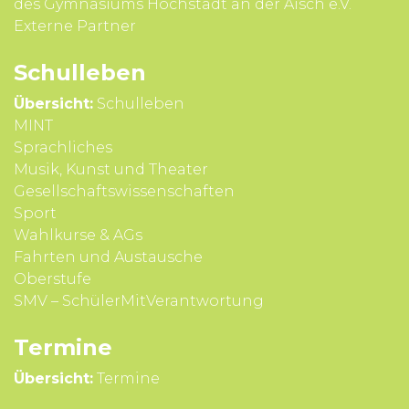
des Gymnasiums Höchstadt an der Aisch e.V.
Externe Partner
Schul­leben
Übersicht:
Schulleben
MINT
Sprach­liches
Musik, Kunst und Theater
Gesell­schafts­wissen­schaften
Sport
Wahl­kurse & AGs
Fahrten und Aus­tausche
Ober­stufe
SMV – SchülerMitVerantwortung
Termine
Übersicht:
Termine