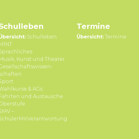
Schul­leben
Termine
Übersicht:
Schulleben
Übersicht:
Termine
MINT
Sprach­liches
Musik, Kunst und Theater
Gesell­schafts­wissen­
schaften
Sport
Wahl­kurse & AGs
Fahrten und Aus­tausche
Ober­stufe
SMV –
SchülerMitVerantwortung