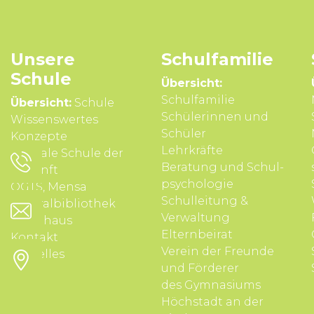
Unsere
Schul­familie
Schule
Übersicht:
Schulfamilie
Übersicht:
Schule
Schülerinnen und
Wissens­wertes
Schüler
Konzepte
Lehrkräfte
Digitale Schule der
Beratung und Schul­
Zukunft
psycho­logie
OGTS, Mensa
Schul­leitung &
Zentralbibliothek
Verwal­tung
Schulhaus
Eltern­beirat
Kontakt
Verein der Freunde
Aktuelles
und Förderer
des Gymnasiums
Höchstadt an der