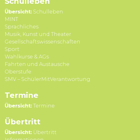
Schul­leben
Übersicht:
Schulleben
MINT
Sprach­liches
Musik, Kunst und Theater
Gesell­schafts­wissen­schaften
Sport
Wahl­kurse & AGs
Fahrten und Aus­tausche
Ober­stufe
SMV – SchülerMitVerantwortung
Termine
Übersicht:
Termine
Übertritt
Übersicht:
Übertritt
Infor­mationen