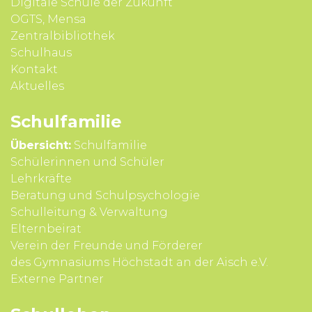
Digitale Schule der Zukunft
OGTS, Mensa
Zentralbibliothek
Schulhaus
Kontakt
Aktuelles
Schul­familie
Übersicht:
Schulfamilie
Schülerinnen und Schüler
Lehrkräfte
Beratung und Schul­psycho­logie
Schul­leitung & Verwal­tung
Eltern­beirat
Verein der Freunde und Förderer
des Gymnasiums Höchstadt an der Aisch e.V.
Externe Partner