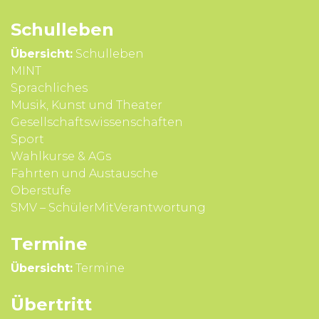
Schul­leben
Übersicht:
Schulleben
MINT
Sprach­liches
Musik, Kunst und Theater
Gesell­schafts­wissen­schaften
Sport
Wahl­kurse & AGs
Fahrten und Aus­tausche
Ober­stufe
SMV – SchülerMitVerantwortung
Termine
Übersicht:
Termine
Übertritt