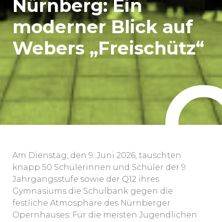
Nürnberg: Ein
moderner Blick auf
Webers „Freischütz“
Am Dienstag, den 9. Juni 2026, tauschten
knapp 50 Schülerinnen und Schüler der 9.
Jahrgangsstufe sowie der Q12 ihres
Gymnasiums die Schulbank gegen die
festliche Atmosphäre des Nürnberger
Opernhauses. Für die meisten Jugendlichen