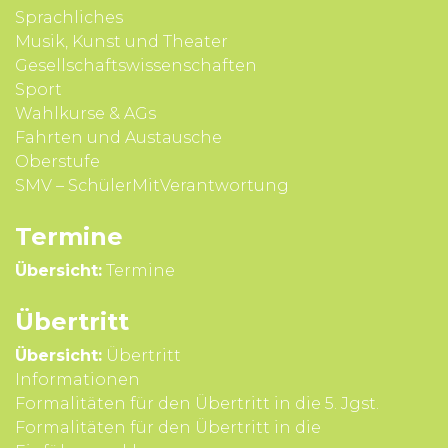
Sprach­liches
Musik, Kunst und Theater
Gesell­schafts­wissen­schaften
Sport
Wahl­kurse & AGs
Fahrten und Aus­tausche
Ober­stufe
SMV – SchülerMitVerantwortung
Termine
Übersicht:
Termine
Übertritt
Übersicht:
Übertritt
Infor­mationen
Formali­täten für den Über­tritt in die 5. Jgst.
Formali­täten für den Über­tritt in die