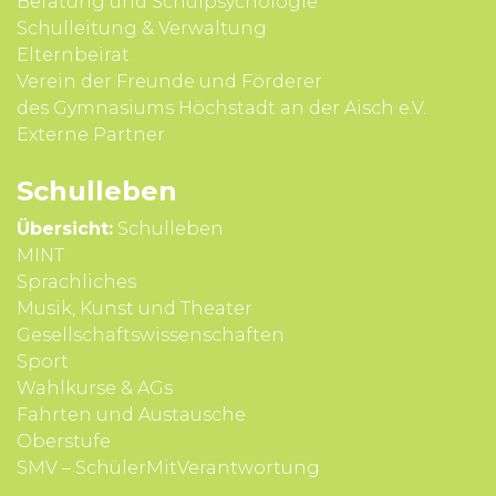
Beratung und Schul­psycho­logie
Schul­leitung & Verwal­tung
Eltern­beirat
Verein der Freunde und Förderer
des Gymnasiums Höchstadt an der Aisch e.V.
Externe Partner
Schul­leben
Übersicht:
Schulleben
MINT
Sprach­liches
Musik, Kunst und Theater
Gesell­schafts­wissen­schaften
Sport
Wahl­kurse & AGs
Fahrten und Aus­tausche
Ober­stufe
SMV – SchülerMitVerantwortung