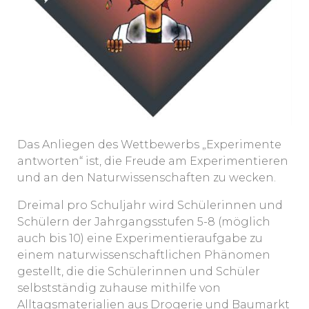
Das Anliegen des Wettbewerbs „Experimente
antworten“ ist, die Freude am Experimentieren
und an den Naturwissenschaften zu wecken.
Dreimal pro Schuljahr wird Schülerinnen und
Schülern der Jahrgangsstufen 5-8 (möglich
auch bis 10) eine Experimentieraufgabe zu
einem naturwissenschaftlichen Phänomen
gestellt, die die Schülerinnen und Schüler
selbstständig zuhause mithilfe von
Alltagsmaterialien aus Drogerie und Baumarkt