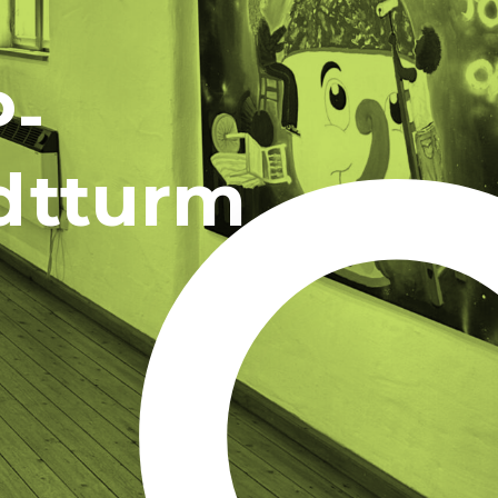
P-
dtturm