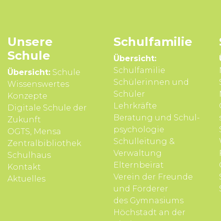
Unsere
Schul­familie
Schule
Übersicht:
Schulfamilie
Übersicht:
Schule
Schülerinnen und
Wissens­wertes
Schüler
Konzepte
Lehrkräfte
Digitale Schule der
Beratung und Schul­
Zukunft
psycho­logie
OGTS, Mensa
Schul­leitung &
Zentralbibliothek
Verwal­tung
Schulhaus
Eltern­beirat
Kontakt
Verein der Freunde
Aktuelles
und Förderer
des Gymnasiums
Höchstadt an der