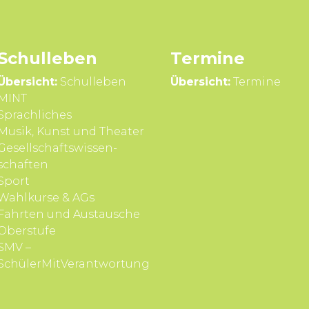
Schul­leben
Termine
Übersicht:
Schulleben
Übersicht:
Termine
MINT
Sprach­liches
Musik, Kunst und Theater
Gesell­schafts­wissen­
schaften
Sport
Wahl­kurse & AGs
Fahrten und Aus­tausche
Ober­stufe
SMV –
SchülerMitVerantwortung