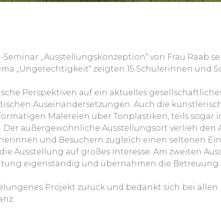
s P-Seminar „Ausstellungskonzeption“ von Frau Raab s
ma „Ungerechtigkeit“ zeigten 15 Schülerinnen und Sc
rische Perspektiven auf ein aktuelles gesellschaftlic
ritischen Auseinandersetzungen. Auch die künstleri
ormatigen Malereien über Tonplastiken, teils sogar i
. Der außergewöhnliche Ausstellungsort verlieh den
erinnen und Besuchern zugleich einen seltenen Einb
ß die Ausstellung auf großes Interesse. Am zweiten Au
ltung eigenständig und übernahmen die Betreuung de
elungenes Projekt zurück und bedankt sich bei alle
anz.