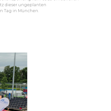
otz dieser ungeplanten
en Tag in München.