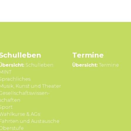
Schul­leben
Termine
Übersicht:
Schulleben
Übersicht:
Termine
MINT
Sprach­liches
Musik, Kunst und Theater
Gesell­schafts­wissen­
schaften
Sport
Wahl­kurse & AGs
Fahrten und Aus­tausche
Ober­stufe