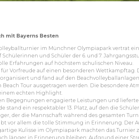
h mit Bayerns Besten
volleyballturnier im Münchner Olympiapark vertrat 
 Schülerinnen und Schüler der 6. und 7. Jahrgangsstu
lle Erfahrungen auf höchstem schulischen Niveau.
te für Vorfreude auf einen besonderen Wettkampftag.
 organisiert und fand auf den Beachvolleyballanlagen
n Beach Tour ausgetragen werden. Die besondere At
 einem echten Highlight.
hen Begegnungen engagierte Leistungen und lieferte
 stand ein respektabler 13. Platz, auf den die Schüle
ger, der die Mannschaft während des gesamten Turni
bt vor allem die tolle Stimmung in Erinnerung. Der
gartige Kulisse im Olympiapark machten das Turnier 
och länger in Erinnerung bleiben: Aufgrund einer S