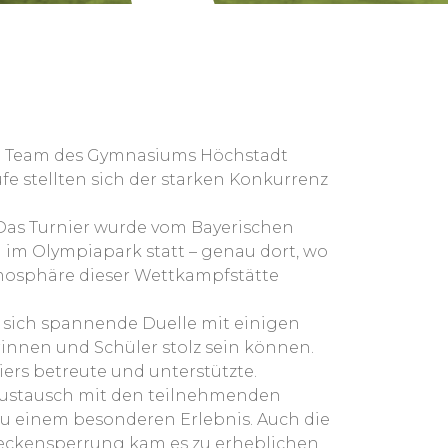
ein Team des Gymnasiums Höchstadt
fe stellten sich der starken Konkurrenz
 Das Turnier wurde vom Bayerischen
 im Olympiapark statt – genau dort, wo
mosphäre dieser Wettkampfstätte
 sich spannende Duelle mit einigen
rinnen und Schüler stolz sein können.
ers betreute und unterstützte.
 Austausch mit den teilnehmenden
zu einem besonderen Erlebnis. Auch die
treckensperrung kam es zu erheblichen