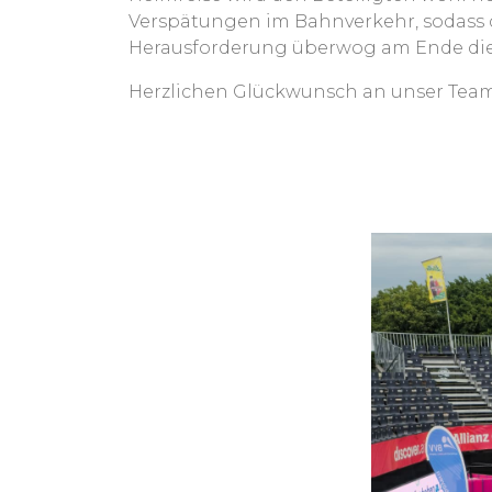
Verspätungen im Bahnverkehr, sodass di
Herausforderung überwog am Ende die 
Herzlichen Glückwunsch an unser Team