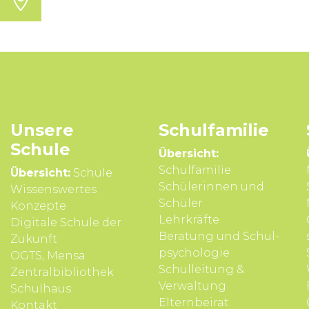
Unsere
Schul­familie
Schule
Übersicht:
Schulfamilie
Übersicht:
Schule
Schülerinnen und
Wissens­wertes
Schüler
Konzepte
Lehrkräfte
Digitale Schule der
Beratung und Schul­
Zukunft
psycho­logie
OGTS, Mensa
Schul­leitung &
Zentralbibliothek
Verwal­tung
Schulhaus
Eltern­beirat
Kontakt