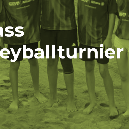
ass
eyballturnier 