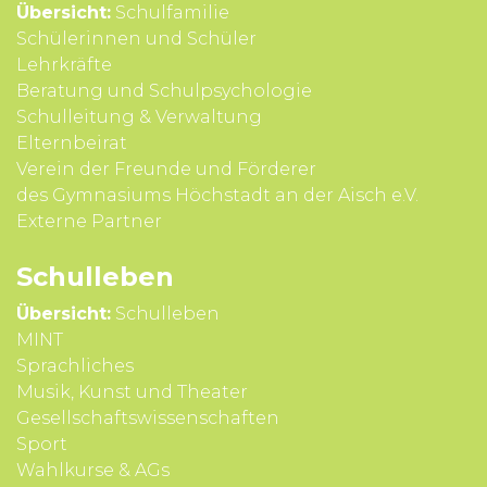
Übersicht:
Schulfamilie
Schülerinnen und Schüler
Lehrkräfte
Beratung und Schul­psycho­logie
Schul­leitung & Verwal­tung
Eltern­beirat
Verein der Freunde und Förderer
des Gymnasiums Höchstadt an der Aisch e.V.
Externe Partner
Schul­leben
Übersicht:
Schulleben
MINT
Sprach­liches
Musik, Kunst und Theater
Gesell­schafts­wissen­schaften
Sport
Wahl­kurse & AGs