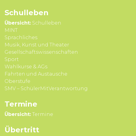
Schul­leben
Übersicht:
Schulleben
MINT
Sprach­liches
Musik, Kunst und Theater
Gesell­schafts­wissen­schaften
Sport
Wahl­kurse & AGs
Fahrten und Aus­tausche
Ober­stufe
SMV – SchülerMitVerantwortung
Termine
Übersicht:
Termine
Übertritt