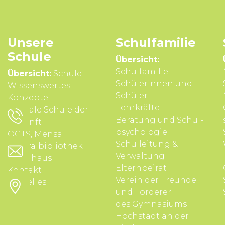
Unsere
Schul­familie
Schule
Übersicht:
Schulfamilie
Übersicht:
Schule
Schülerinnen und
Wissens­wertes
Schüler
Konzepte
Lehrkräfte
Digitale Schule der
Beratung und Schul­
Zukunft
psycho­logie
OGTS, Mensa
Schul­leitung &
Zentralbibliothek
Verwal­tung
Schulhaus
Eltern­beirat
Kontakt
Verein der Freunde
Aktuelles
und Förderer
des Gymnasiums
Höchstadt an der