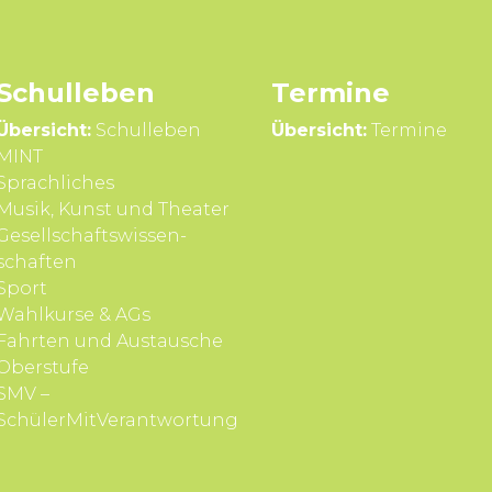
Schul­leben
Termine
Übersicht:
Schulleben
Übersicht:
Termine
MINT
Sprach­liches
Musik, Kunst und Theater
Gesell­schafts­wissen­
schaften
Sport
Wahl­kurse & AGs
Fahrten und Aus­tausche
Ober­stufe
SMV –
SchülerMitVerantwortung