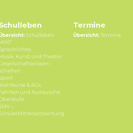
Schul­leben
Termine
Übersicht:
Schulleben
Übersicht:
Termine
MINT
Sprach­liches
Musik, Kunst und Theater
Gesell­schafts­wissen­
schaften
Sport
Wahl­kurse & AGs
Fahrten und Aus­tausche
Ober­stufe
SMV –
SchülerMitVerantwortung