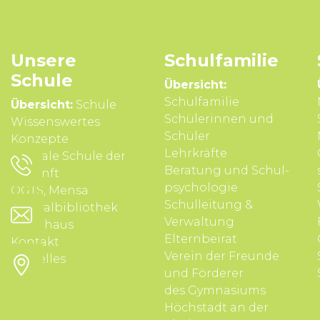
Unsere
Schul­familie
Schule
Übersicht:
Schulfamilie
Übersicht:
Schule
Schülerinnen und
Wissens­wertes
Schüler
Konzepte
Lehrkräfte
Digitale Schule der
Beratung und Schul­
Zukunft
psycho­logie
OGTS, Mensa
Schul­leitung &
Zentralbibliothek
Verwal­tung
Schulhaus
Eltern­beirat
Kontakt
Verein der Freunde
Aktuelles
und Förderer
des Gymnasiums
Höchstadt an der