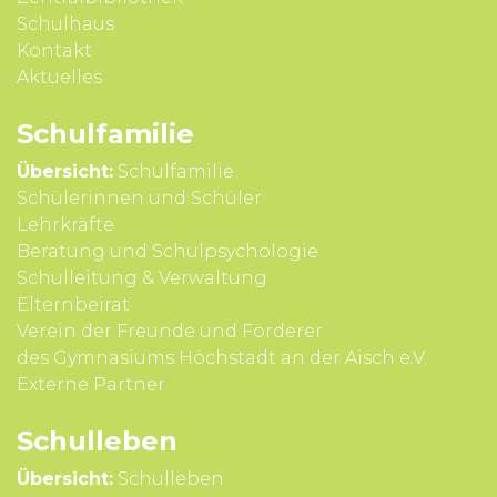
Schulhaus
Kontakt
Aktuelles
Schul­familie
Übersicht:
Schulfamilie
Schülerinnen und Schüler
Lehrkräfte
Beratung und Schul­psycho­logie
Schul­leitung & Verwal­tung
Eltern­beirat
Verein der Freunde und Förderer
des Gymnasiums Höchstadt an der Aisch e.V.
Externe Partner
Schul­leben
Übersicht:
Schulleben