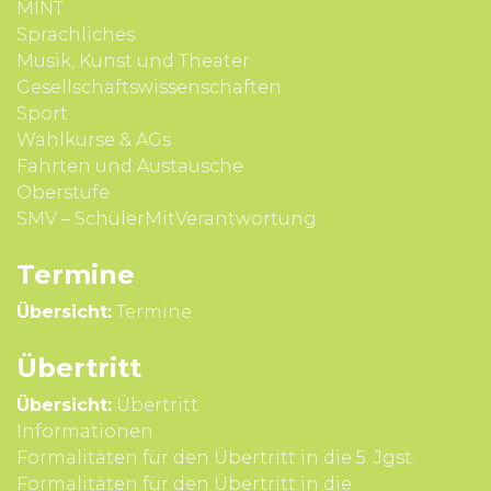
MINT
Sprach­liches
Musik, Kunst und Theater
Gesell­schafts­wissen­schaften
Sport
Wahl­kurse & AGs
Fahrten und Aus­tausche
Ober­stufe
SMV – SchülerMitVerantwortung
Termine
Übersicht:
Termine
Übertritt
Übersicht:
Übertritt
Infor­mationen
Formali­täten für den Über­tritt in die 5. Jgst.
Formali­täten für den Über­tritt in die