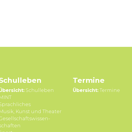
Schul­leben
Termine
Übersicht:
Schulleben
Übersicht:
Termine
MINT
Sprach­liches
Musik, Kunst und Theater
Gesell­schafts­wissen­
schaften