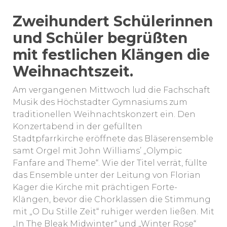
Zweihundert Schülerinnen
und Schüler begrüßten
mit festlichen Klängen die
Weihnachtszeit.
Am vergangenen Mittwoch lud die Fachschaft
Musik des Höchstadter Gymnasiums zum
traditionellen Weihnachtskonzert ein. Den
Konzertabend in der gefüllten
Stadtpfarrkirche eröffnete das Bläserensemble
samt Orgel mit John Williams’ „Olympic
Fanfare and Theme“. Wie der Titel verrät, füllte
das Ensemble unter der Leitung von Florian
Kager die Kirche mit prächtigen Forte-
Klängen, bevor die Chorklassen die Stimmung
mit „O Du Stille Zeit“ ruhiger werden ließen. Mit
„In The Bleak Midwinter“ und „Winter Rose“