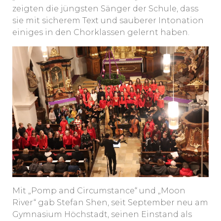
zeigten die jüngsten Sänger der Schule, dass
sie mit sicherem Text und sauberer Intonation
einiges in den Chorklassen gelernt haben.
Mit „Pomp and Circumstance“ und „Moon
River“ gab Stefan Shen, seit September neu am
Gymnasium Höchstadt, seinen Einstand als