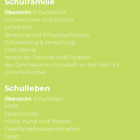
Schul­familie
Übersicht:
Schulfamilie
Schülerinnen und Schüler
Lehrkräfte
Beratung und Schul­psycho­logie
Schul­leitung & Verwal­tung
Eltern­beirat
Verein der Freunde und Förderer
des Gymnasiums Höchstadt an der Aisch e.V.
Externe Partner
Schul­leben
Übersicht:
Schulleben
MINT
Sprach­liches
Musik, Kunst und Theater
Gesell­schafts­wissen­schaften
Sport