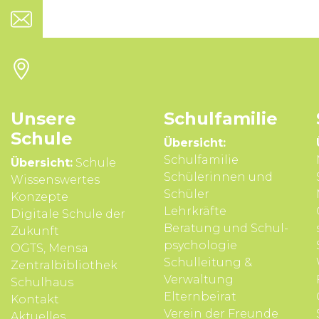
Unsere
Schul­familie
Schule
Übersicht:
Schulfamilie
Übersicht:
Schule
Schülerinnen und
Wissens­wertes
Schüler
Konzepte
Lehrkräfte
Digitale Schule der
Beratung und Schul­
Zukunft
psycho­logie
OGTS, Mensa
Schul­leitung &
Zentralbibliothek
Verwal­tung
Schulhaus
Eltern­beirat
Kontakt
Verein der Freunde
Aktuelles