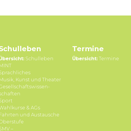
Schul­leben
Termine
Übersicht:
Schulleben
Übersicht:
Termine
MINT
Sprach­liches
Musik, Kunst und Theater
Gesell­schafts­wissen­
schaften
Sport
Wahl­kurse & AGs
Fahrten und Aus­tausche
Ober­stufe
SMV –